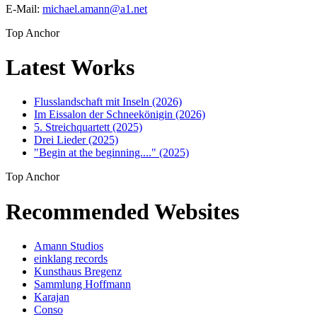
E-Mail:
michael.amann
@
a1
.
net
Top Anchor
Latest Works
Flusslandschaft mit Inseln (2026)
Im Eissalon der Schneekönigin (2026)
5. Streichquartett (2025)
Drei Lieder (2025)
"Begin at the beginning...." (2025)
Top Anchor
Recommended Websites
Amann Studios
einklang records
Kunsthaus Bregenz
Sammlung Hoffmann
Karajan
Conso