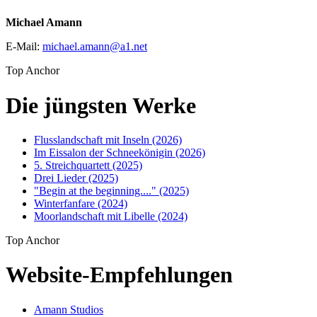
Michael Amann
E-Mail:
michael.amann
@
a1
.
net
Top Anchor
Die jüngsten Werke
Flusslandschaft mit Inseln (2026)
Im Eissalon der Schneekönigin (2026)
5. Streichquartett (2025)
Drei Lieder (2025)
"Begin at the beginning...." (2025)
Winterfanfare (2024)
Moorlandschaft mit Libelle (2024)
Top Anchor
Website-Empfehlungen
Amann Studios