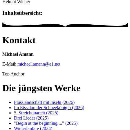
Helmut Wiener
Inhaltsübersicht:
Kontakt
Michael Amann
E-Mail:
michael.amann
@
a1
.
net
Top Anchor
Die jüngsten Werke
Flusslandschaft mit Inseln (2026)
Im Eissalon der Schneekönigin (2026)
5. Streichquartett (2025)
Drei Lieder (2025)
"Begin at the beginning...." (2025)
Winterfanfare (2024)