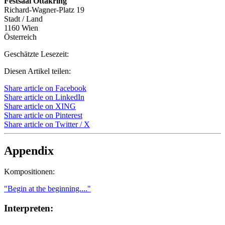
Festsaal Ottakring
Richard-Wagner-Platz 19
Stadt / Land
1160 Wien
Österreich
Geschätzte Lesezeit:
Diesen Artikel teilen:
Share article on Facebook
Share article on LinkedIn
Share article on XING
Share article on Pinterest
Share article on Twitter / X
Appendix
Kompositionen:
"Begin at the beginning...."
Interpreten: