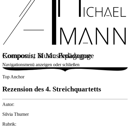
Komponist & Musikpädagoge
Composer, Music Pedagogue
Navigationsmenü anzeigen oder schließen
Top Anchor
Rezension des 4. Streichquartetts
Autor:
Silvia Thurner
Rubrik: