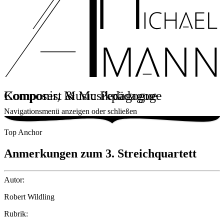
Komponist & Musikpädagoge
Composer, Music Pedagogue
Navigationsmenü anzeigen oder schließen
Top Anchor
Anmerkungen zum 3. Streichquartett
Autor:
Robert Wildling
Rubrik: