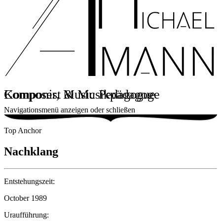
Komponist & Musikpädagoge
Composer, Music Pedagogue
Navigationsmenü anzeigen oder schließen
Top Anchor
Nachklang
Entstehungszeit:
October 1989
Uraufführung: