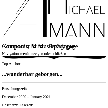
Komponist & Musikpädagoge
Composer, Music Pedagogue
Navigationsmenü anzeigen oder schließen
Top Anchor
...wunderbar geborgen...
Entstehungszeit:
December 2020 – January 2021
Geschätzte Lesezeit: