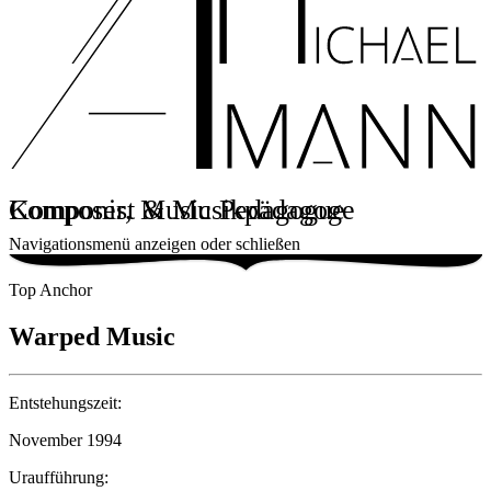
Komponist & Musikpädagoge
Composer, Music Pedagogue
Navigationsmenü anzeigen oder schließen
Top Anchor
Warped Music
Entstehungszeit:
November 1994
Uraufführung: