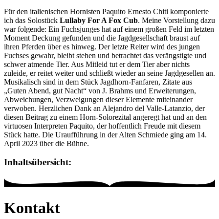
Für den italienischen Hornisten Paquito Ernesto Chiti komponierte
ich das Solostück
Lullaby For A Fox Cub
. Meine Vorstellung dazu
war folgende: Ein Fuchsjunges hat auf einem großen Feld im letzten
Moment Deckung gefunden und die Jagdgesellschaft braust auf
ihren Pferden über es hinweg. Der letzte Reiter wird des jungen
Fuchses gewahr, bleibt stehen und betrachtet das verängstigte und
schwer atmende Tier. Aus Mitleid tut er dem Tier aber nichts
zuleide, er reitet weiter und schließt wieder an seine Jagdgesellen an.
Musikalisch sind in dem Stück Jagdhorn-Fanfaren, Zitate aus
„Guten Abend, gut Nacht“ von J. Brahms und Erweiterungen,
Abweichungen, Verzweigungen dieser Elemente miteinander
verwoben. Herzlichen Dank an Alejandro del Valle-Latanzio, der
diesen Beitrag zu einem Horn-Solorezital angeregt hat und an den
virtuosen Interpreten Paquito, der hoffentlich Freude mit diesem
Stück hatte. Die Uraufführung in der Alten Schmiede ging am 14.
April 2023 über die Bühne.
Inhaltsübersicht:
Kontakt