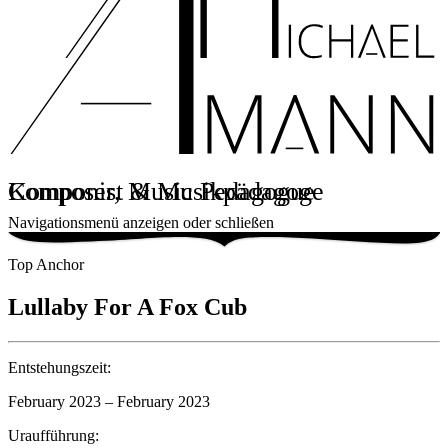
Komponist & Musikpädagoge
Composer, Music Pedagogue
Navigationsmenü anzeigen oder schließen
Top Anchor
Lullaby For A Fox Cub
Entstehungszeit:
February 2023 – February 2023
Uraufführung: