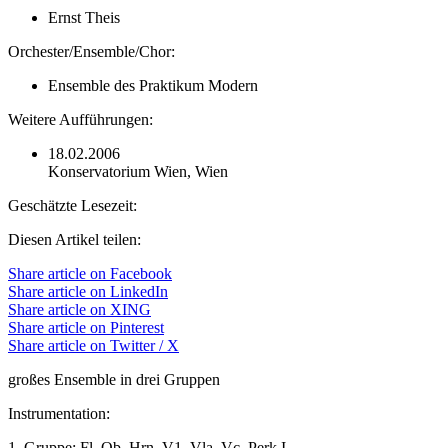
Ernst Theis
Orchester/Ensemble/Chor:
Ensemble des Praktikum Modern
Weitere Aufführungen:
18.02.2006
Konservatorium Wien, Wien
Geschätzte Lesezeit:
Diesen Artikel teilen:
Share article on Facebook
Share article on LinkedIn
Share article on XING
Share article on Pinterest
Share article on Twitter / X
großes Ensemble in drei Gruppen
Instrumentation:
1. Gruppe: Fl, Ob, Hrn, V1, Vla, Vc, Perk I