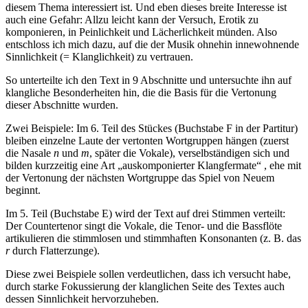
diesem Thema interessiert ist. Und eben dieses breite Interesse ist
auch eine Gefahr: Allzu leicht kann der Versuch, Erotik zu
komponieren, in Peinlichkeit und Lächerlichkeit münden. Also
entschloss ich mich dazu, auf die der Musik ohnehin innewohnende
Sinnlichkeit (= Klanglichkeit) zu vertrauen.
So unterteilte ich den Text in 9 Abschnitte und untersuchte ihn auf
klangliche Besonderheiten hin, die die Basis für die Vertonung
dieser Abschnitte wurden.
Zwei Beispiele: Im 6. Teil des Stückes (Buchstabe F in der Partitur)
bleiben einzelne Laute der vertonten Wortgruppen hängen (zuerst
die Nasale
n
und
m
, später die Vokale), verselbständigen sich und
bilden kurzzeitig eine Art „auskomponierter Klangfermate“ , ehe mit
der Vertonung der nächsten Wortgruppe das Spiel von Neuem
beginnt.
Im 5. Teil (Buchstabe E) wird der Text auf drei Stimmen verteilt:
Der Countertenor singt die Vokale, die Tenor- und die Bassflöte
artikulieren die stimmlosen und stimmhaften Konsonanten (z. B. das
r
durch Flatterzunge).
Diese zwei Beispiele sollen verdeutlichen, dass ich versucht habe,
durch starke Fokussierung der klanglichen Seite des Textes auch
dessen Sinnlichkeit hervorzuheben.