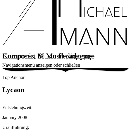
Komponist & Musikpädagoge
Composer, Music Pedagogue
Navigationsmenü anzeigen oder schließen
Top Anchor
Lycaon
Entstehungszeit:
January 2008
Uraufführung: