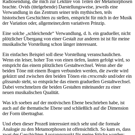
Radiosendung, die mich zur Lektüre von Teilen der Metamorphosen
brachte. Ovids (titelgebende) Darstellungsweise, jeweils eine
Verwandlung in das Zentrum seiner teils mythischen, teils
historischen Geschichten zu stellen, entspricht für mich in der Musik
der Variation oder, allgemeiner,dem variativen Prinzip.
Eine solche „schleichende“ Verwandlung, d. h. ein gradueller, nicht
plötzlicher Übergang von einer Gestalt zur anderen ist ist für meine
musikalische Vorstellung schon länger interessant.
Ein einfaches Beispiel soll diese Vorstellung veranschaulichen.
Wenn ein leiser, hoher Ton von einen tiefen, lauten gefolgt wird, so
entspricht das einem plötzlichen Gestaltwechsel. Wenn aber die
beiden Töne mit einem Bogen verbunden werden, die zweite wird
gekürzt und zwischen den beiden Tönen ein
crescendo
und/oder ein
glissando
steht, so entspräche das einem graduellen Gestaltwechsel.
Dabei verschmelzen die beiden Gestalten miteinander zu einer
neuen musikalischen Qualität.
Was ich soeben auf der motivischen Ebene beschrieben habe, ist
auch auf die thematische Ebene und schließlich auf die Dimension
der Form übertragbar.
Und eben dieser Prozeß interessiert mich sehr und die formale
Analogie zu den Metamorphosen ist offensichtlich. So kam es, dass
zwei der Geschichten Ausgangspunkt für meine Stücke wurden: