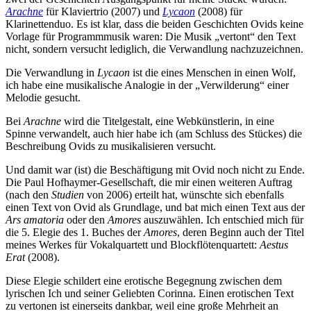
Arachne
für Klaviertrio (2007) und
Lycaon
(2008) für
Klarinettenduo. Es ist klar, dass die beiden Geschichten Ovids keine
Vorlage für Programmmusik waren: Die Musik „vertont“ den Text
nicht, sondern versucht lediglich, die Verwandlung nachzuzeichnen.
Die Verwandlung in
Lycaon
ist die eines Menschen in einen Wolf,
ich habe eine musikalische Analogie in der „Verwilderung“ einer
Melodie gesucht.
Bei
Arachne
wird die Titelgestalt, eine Webkünstlerin, in eine
Spinne verwandelt, auch hier habe ich (am Schluss des Stückes) die
Beschreibung Ovids zu musikalisieren versucht.
Und damit war (ist) die Beschäftigung mit Ovid noch nicht zu Ende.
Die Paul Hofhaymer-Gesellschaft, die mir einen weiteren Auftrag
(nach den
Studien
von 2006) erteilt hat, wünschte sich ebenfalls
einen Text von Ovid als Grundlage, und bat mich einen Text aus der
Ars amatoria
oder den
Amores
auszuwählen. Ich entschied mich für
die 5. Elegie des 1. Buches der
Amores
, deren Beginn auch der Titel
meines Werkes für Vokalquartett und Blockflötenquartett:
Aestus
Erat
(2008).
Diese Elegie schildert eine erotische Begegnung zwischen dem
lyrischen Ich und seiner Geliebten Corinna. Einen erotischen Text
zu vertonen ist einerseits dankbar, weil eine große Mehrheit an