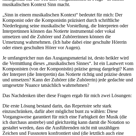
musikalischen Kontext Sinn macht.
„Sinn in einem musikalischen Kontext“ bedeutet für mich: Der
Komponist oder die Komponistin präzisiert durch schriftliche
Niederlegung seine musikalische Vorstellung, die Interpreten oder
Interpretinnen können das Notierte instrumental oder vokal
umsetzen und die Zuhörer und Zuhörerinnen können die
Umsetzung wahrnehmen. (Ich habe dabei eine geschulte Hörerin
oder einen geschulten Hörer vor Augen).
Je umfangreicher nun das Ausgangsmaterial ist, desto heikler wird
die Vermittlung dieses „musikalischen Sinnes“. Ist ein Lautwert vom
Komponisten (von der Komponistin) präzise genug dargelegt? Kann
der Interpret (die Interpretin) das Notierte richtig und präzise deuten
und umsetzen? Kann der Zuhörer (die Zuhörerin) jede gedachte und
umgesetzte Nuance tatsächlich wahrnehmen?
Das Nachdenken über diese Fragen ergab für mich zwei Lösungen:
Die erste Lösung bestand darin, das Repertoire sehr stark
einzuschränken, dafür aber möglichst bunt zu wählen: Diese
Vorgangsweise garantiert für mich eine Farbigkeit der Musik (die
ich durchaus anstrebe) und gleichzeitig kann damit die Notation so
gestaltet werden, dass die Ausführenden nicht mit unzähligen
Zeichen und Fussnoten konfrontiert sind (die letztlich auch eine