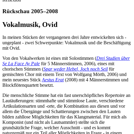
Rückschau 2005–2008
Vokalmusik, Ovid
In meinen Stücken der vergangenen drei Jahre entwickelten sich -
ungeplant - zwei Schwerpunkte: Vokalmusik und die Beschäftigung
mit Ovid.
Von den Vokalwerken ist eines mit Solostimmen (
Drei Studien über
Se La Face Ay Pale
für 5 Männerstimmen, 2006), eines mit
chorischen Stimmen (
Spar weder Hebel, Joch noch Seil
für
gemischten Chor mit einem Text von Wolfgang Mörth, 2006) und
mein neuestes Stück
Aestus Erat
(2008) mit 4 Männerstimmen und
Blockflötenquartett besetzt.
Die menschliche Stimme hat ein fast unerschöpfliches Repertoire an
Lautäußerungen: stimmhafte und stimmlose Laute, verschiedene
Artikulationsarten und -orte, die Kombination aus diesen und vor
allem die Übergänge und Schattierungen zwischen den Lauten
bilden zahllose Möglichkeiten für das Klangmaterial. Für mich als
Komponist (und nicht als Lautsammler) stellte sich die
grundsätzliche Frage, welcher Ausschnitt - und es kommt
naturgemäß nur ein Teil aller Möglichkeiten in Frage - in einem