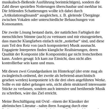
musikalisch-fließende Ausführung beeinträchtigen), sondern die
Zahl dieser speziellen Notierungen überschaubar und merkbar ist.
Die fehlenden Schattierungen wollte ich dabei durch
„Artikulationsglissandi“ ausgleichen, z. B. gleitende Übergänge
zwischen Vokalen oder unterschiedliche Behauchungen von
Konsonanten.
Die zweite Lösung bestand darin, der natürlichen Farbigkeit der
menschlichen Stimme (auch) zu vertrauen und mir einzugestehen,
dass manche Klangfarben einfach nicht „notierbar“ sind, und diese
zum Teil den Reiz von (auch komponierter) Musik ausmacht.
Engagierte Interpreten finden klangliche Realisierungen, deren
Qualität der Komponist (die Komponistin) gar nicht festschreiben
kann. Anders gesagt: Ich kam zur Einsicht, dass nicht alles
kontrollierbar sein kann und muss.
Mit diesen zwei Grundgedanken im Hinterkopf (der erste mag als
zwänglerisch-ordnend, der zweite als befreiend-anarchistisch
gesehen werden) komponierte ich die drei oben angeführten Werke.
Sollte es mir dabei gelungen sein, nicht allein strukturell interessante
Stücke zu verfassen, sondern auch intensive und berührende Musik
zu schreiben, wäre das Ziel erreicht.
Meine Beschäftigung mit Ovid - einem der Klassiker der
altrömischen Literatur - nahm ihren Ausgang durch eine