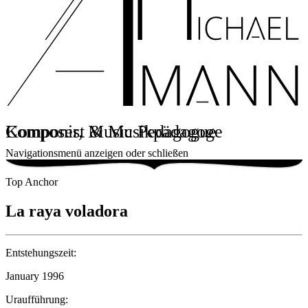
Komponist & Musikpädagoge
Composer, Music Pedagogue
Navigationsmenü anzeigen oder schließen
Top Anchor
La raya voladora
Entstehungszeit:
January 1996
Uraufführung: